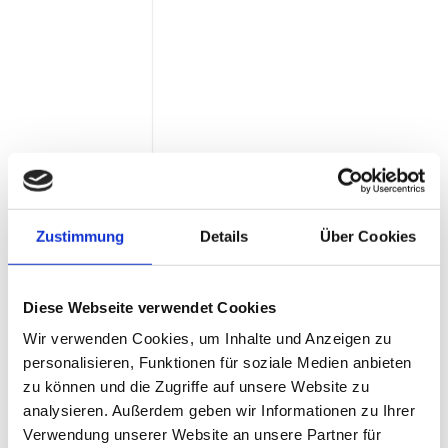
persönlich zur Seite.
DÄMMUNGEN & MEHR
Auch bei energieeffizienten Dämmungen,
Dachstuhlanhebungen, Dachgauben oder
Aufstockungen unterstützen wir Sie mit Rat
& Tat.
Zustimmung
Details
Über Cookies
Diese Webseite verwendet Cookies
SANIERUNG
Wir verwenden Cookies, um Inhalte und Anzeigen zu
personalisieren, Funktionen für soziale Medien anbieten
Wir übernehmen gerne auch die thermische
zu können und die Zugriffe auf unsere Website zu
Sanierung und Dachstuhl-Sanierung in
analysieren. Außerdem geben wir Informationen zu Ihrer
Ihrem Altbau – wir freuen uns auf Ihre
Verwendung unserer Website an unsere Partner für