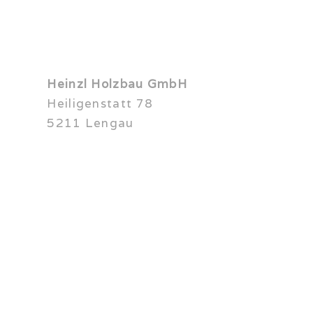
KONTAKT
Heinzl Holzbau GmbH
Heiligenstatt 78
5211 Lengau
+43 7746 3400
+43 664 4426675
office@holzbau-heinzl.at