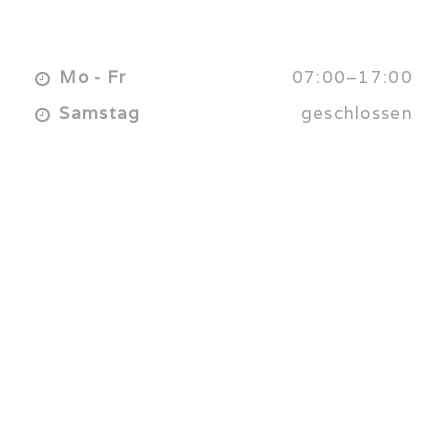
ÖFFNUNGSZEITEN
Mo - Fr
07:00–17:00
Samstag
geschlossen
NÜTZLICHE LINKS
UNTERNEHMEN
LEISTUNGEN
KARRIERE
KONTAKT