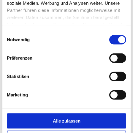
soziale Medien, Werbung und Analysen weiter. Unsere
Kontaktaufnahme!
Partner führen diese Informationen möglicherweise mit
weiteren Daten zusammen, die Sie ihnen bereitgestellt
haben oder die sie im Rahmen Ihrer Nutzung der Dienste
gesammelt haben.
E
Notwendig
i
n
w
Präferenzen
Holzriegelbau
i
l
Massivholzbau
l
Statistiken
i
Dachstühle
g
Marketing
u
Hallenbau
n
Außenbereich
g
s
Alle zulassen
Nachverdichtung & Aufstockung
a