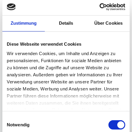
zur Fertigstellung Ihres persönlichen
Projekts.
Zustimmung
Details
Über Cookies
Diese Webseite verwendet Cookies
Wir verwenden Cookies, um Inhalte und Anzeigen zu
personalisieren, Funktionen für soziale Medien anbieten
zu können und die Zugriffe auf unsere Website zu
analysieren. Außerdem geben wir Informationen zu Ihrer
Verwendung unserer Website an unsere Partner für
PLANUNG
soziale Medien, Werbung und Analysen weiter. Unsere
Partner führen diese Informationen möglicherweise mit
Sie haben jede Menge Visionen &
weiteren Daten zusammen, die Sie ihnen bereitgestellt
haben oder die sie im Rahmen Ihrer Nutzung der Dienste
Vorstellungen im Kopf? – Und wir das Know-
gesammelt haben.
how und das Equipment, um diese
E
Notwendig
umzusetzen. Wir nehmen uns Zeit für Ihre
i