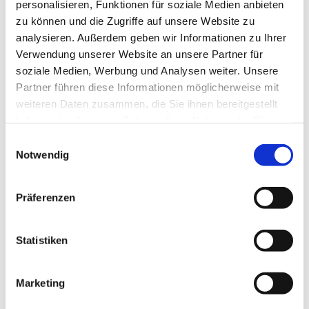
personalisieren, Funktionen für soziale Medien anbieten
Wilhelm Heinzl
zu können und die Zugriffe auf unsere Website zu
analysieren. Außerdem geben wir Informationen zu Ihrer
Verwendung unserer Website an unsere Partner für
3. APRIL 2018
THOMAS
0
soziale Medien, Werbung und Analysen weiter. Unsere
Partner führen diese Informationen möglicherweise mit
weiteren Daten zusammen, die Sie ihnen bereitgestellt
haben oder die sie im Rahmen Ihrer Nutzung der Dienste
WEITERLESEN
gesammelt haben.
E
Notwendig
i
n
w
Präferenzen
i
l
l
Statistiken
i
g
Marketing
u
n